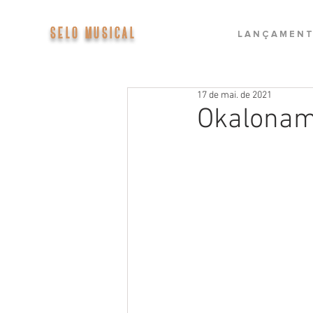
SELO MUSICAL
L A N Ç A M E N T
17 de mai. de 2021
Okalonam