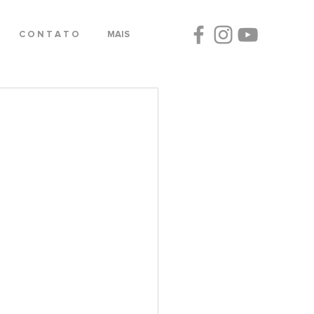
C O N T A T O
MAIS