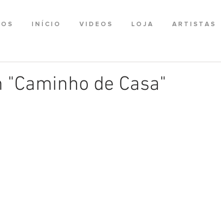
 O S
I N Í C I O
V I D E O S
L O J A
A R T I S T A S
 "Caminho de Casa"