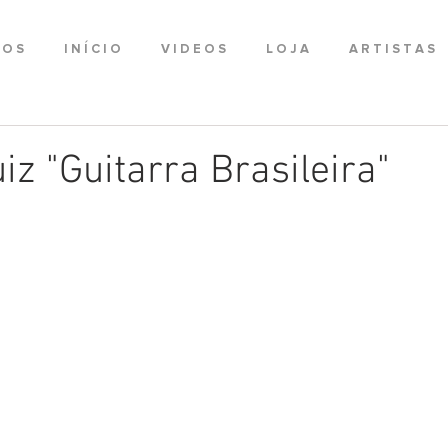
 O S
I N Í C I O
V I D E O S
L O J A
A R T I S T A S
iz "Guitarra Brasileira"