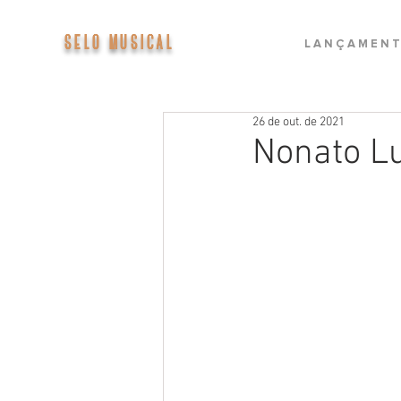
SELO MUSICAL
L A N Ç A M E N T
26 de out. de 2021
Nonato Lu