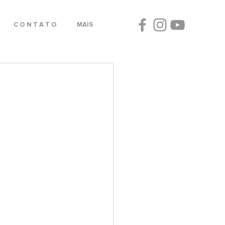
C O N T A T O
MAIS