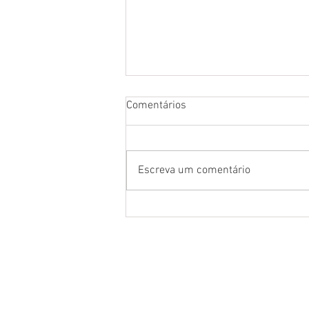
Comentários
Escreva um comentário
Nonato Luiz "Aquarela do
Brasil"