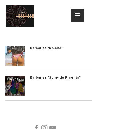
Barbarize "KiCalor"
Barbarize "Spray de Pimenta"
© 2021 por Estelita Selo