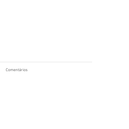
Comentários
Escreva um comentário
© 2021 por Estelita Selo